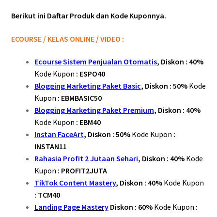
TRIK BCWA
Berikut ini Daftar Produk dan Kode Kuponnya.
ECOURSE / KELAS ONLINE / VIDEO :
Ecourse Sistem Penjualan Otomatis
, Diskon : 40%
Kode Kupon
: ESPO40
Blogging Marketing Paket Basic
, Diskon : 50%
Kode
Kupon
: EBMBASIC50
Blogging Marketing Paket Premium
, Diskon : 40%
Kode Kupon
:
EBM40
Instan FaceArt
, Diskon : 50%
Kode Kupon
:
INSTAN11
Rahasia Profit 2 Jutaan Sehari
, Diskon : 40%
Kode
Kupon
: PROFIT2JUTA
TikTok Content Mastery
, Diskon : 40%
Kode Kupon
: TCM40
Landing Page Mastery
Diskon : 60%
Kode Kupon
: