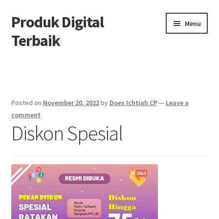
Produk Digital
Skip
Skip
Menu
to
to
Terbaik
navigation
content
Home
Cuan Dolar dari TikTok Series
Posted on
November 20, 2022
by
Does Ichtiah CP
—
Leave a
DISKON SPESIAL RATAKAN
comment
Diskon Spesial
Download Page
ebm
Ecourse Blogging Marketing
Jasa Landingpage