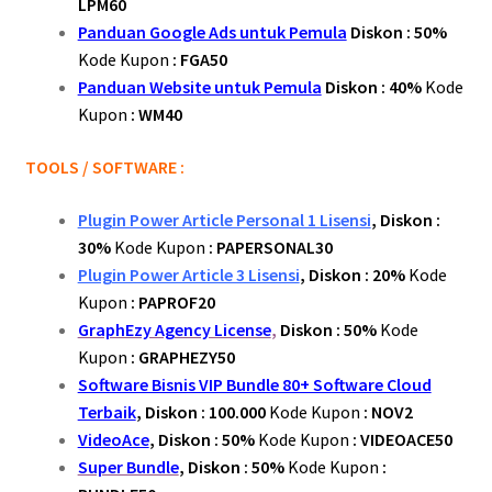
LPM60
Panduan Google Ads untuk Pemula
Diskon : 50%
Kode Kupon
: FGA50
Panduan Website untuk Pemula
Diskon : 40%
Kode
Kupon
: WM40
TOOLS / SOFTWARE :
Plugin Power Article Personal 1 Lisensi
, Diskon :
30%
Kode Kupon
: PAPERSONAL30
Plugin Power Article 3 Lisensi
, Diskon : 20%
Kode
Kupon
: PAPROF20
GraphEzy Agency License
,
Diskon : 50%
Kode
Kupon
: GRAPHEZY50
Software Bisnis VIP Bundle 80+ Software Cloud
Terbaik
, Diskon : 100.000
Kode Kupon
: NOV2
VideoAce
, Diskon : 50%
Kode Kupon
: VIDEOACE50
Super Bundle
, Diskon : 50%
Kode Kupon
: