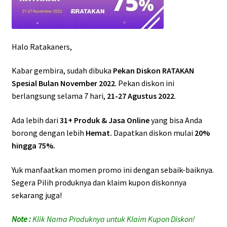
Konfirmasi Email
Halo Ratakaners,
Kontak
Kabar gembira, sudah dibuka
Pekan Diskon RATAKAN
My account
Spesial Bulan November 2022
. Pekan diskon ini
berlangsung selama 7 hari,
21-27 Agustus 2022
.
Produk Aksen Profit
Ada lebih dari
31+ Produk & Jasa Online
yang bisa Anda
borong dengan lebih
Hemat.
Dapatkan diskon mulai
20%
Produk Digital Ratakan
hingga 75%.
Ratagen
Yuk manfaatkan momen promo ini dengan sebaik-baiknya.
Segera Pilih produknya dan klaim kupon diskonnya
Shop
sekarang juga!
TikTok Content Mastery
Note :
Klik Nama Produknya untuk Klaim Kupon Diskon!