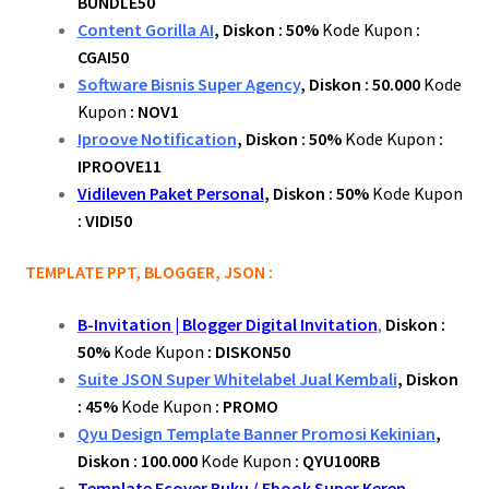
BUNDLE50
Content Gorilla AI
, Diskon : 50%
Kode Kupon
:
CGAI50
Software Bisnis Super Agency
, Diskon : 50.000
Kode
Kupon
: NOV1
Iproove Notification
, Diskon : 50%
Kode Kupon
:
IPROOVE11
Vidileven Paket Personal
, Diskon : 50%
Kode Kupon
: VIDI50
TEMPLATE PPT, BLOGGER, JSON :
B-Invitation | Blogger Digital Invitation
,
Diskon :
50%
Kode Kupon
: DISKON50
Suite JSON Super Whitelabel Jual Kembali
, Diskon
: 45%
Kode Kupon
: PROMO
Qyu Design Template Banner Promosi Kekinian
,
Diskon : 100.000
Kode Kupon
: QYU100RB
Template Ecover Buku / Ebook Super Keren