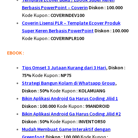
Berbasis PowerPoint – Coverin
Diskon : 100.000
Kode Kupon
: COVERINDEV100
Coverin Lisensi PLR – Template Ecover Produk
Super Keren Berbasis PowerPoint
Diskon : 100.000
Kode Kupon
: COVERINPLR100
EBOOK :
Tips Omset 3 Jutaan Kurang dari 3 Hari
, Diskon :
75%
Kode Kupon
:
NP75
Strategi Bangun Kolam di Whatsapp Group
,
Diskon : 50%
Kode Kupon
: KOLAMUANG
Bikin Aplikasi Android Ga Harus Coding Jilid 1
Diskon : 100.000
Kode Kupon
: 99ANDROID
Bikin Aplikasi Android Ga Harus Coding Jilid #2
Diskon : 50%
Kode Kupon
: INVENTOR50
Mudah Membuat Game Interaktif dengan
Greenfoot
Diskon : 100.000
Kode Kupon
: